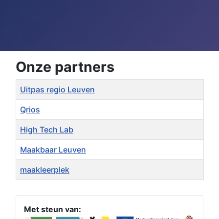
Onze partners
Titel
Uitpas regio Leuven
Qrios
High Tech Lab
Maakbaar Leuven
maakleerplek
Artikelen
Met steun van: